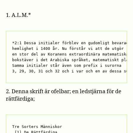
1. A.L.M.*
*2:1 Dessa initialer förblev en gudomligt bevarad 

hemlighet i 1400 år. Nu förstår vi att de utgör 

en stor del av Koranens extraordinära matematiska 
bokstäver i det Arabiska språket, matematiskt place
Samma initialer står även som prefix i surorna 

3, 29, 30, 31 och 32 och i var och en av dessa sur
2. Denna skrift är ofelbar; en ledstjärna för de
rättfärdiga;
Tre Sorters Människor

 (1) De Rättfärdiga