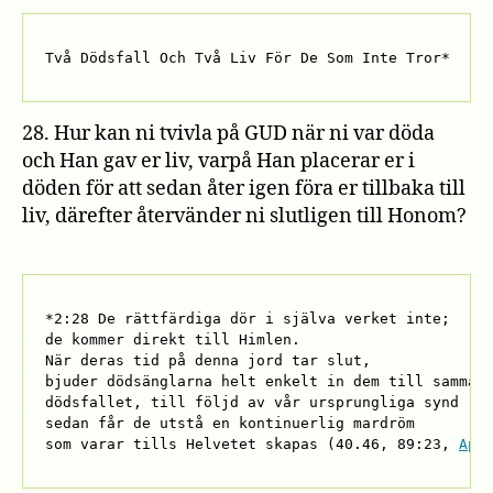
Två Dödsfall Och Två Liv För De Som Inte Tror*
28. Hur kan ni tvivla på GUD när ni var döda
och Han gav er liv, varpå Han placerar er i
döden för att sedan åter igen föra er tillbaka till
liv, därefter återvänder ni slutligen till Honom?
*2:28 De rättfärdiga dör i själva verket inte; 

de kommer direkt till Himlen. 

När deras tid på denna jord tar slut, 

bjuder dödsänglarna helt enkelt in dem till samma P
dödsfallet, till följd av vår ursprungliga synd (40
sedan får de utstå en kontinuerlig mardröm 

som varar tills Helvetet skapas (40.46, 89:23, 
App