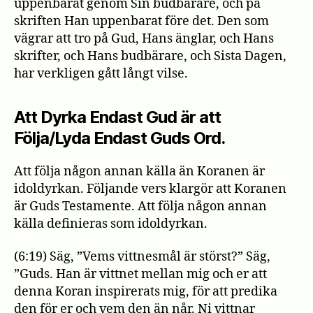
uppenbarat genom Sin budbärare, och på
skriften Han uppenbarat före det. Den som
vägrar att tro på Gud, Hans änglar, och Hans
skrifter, och Hans budbärare, och Sista Dagen,
har verkligen gått långt vilse.
Att Dyrka Endast Gud är att
Följa/Lyda Endast Guds Ord.
Att följa någon annan källa än Koranen är
idoldyrkan. Följande vers klargör att Koranen
är Guds Testamente. Att följa någon annan
källa definieras som idoldyrkan.
(6:19) Säg, ”Vems vittnesmål är störst?” Säg,
”Guds. Han är vittnet mellan mig och er att
denna Koran inspirerats mig, för att predika
den för er och vem den än når. Ni vittnar