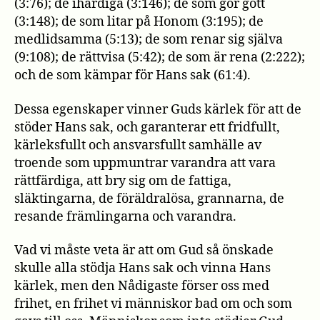
(3:76); de ihärdiga (3:146); de som gör gott
(3:148); de som litar på Honom (3:195); de
medlidsamma (5:13); de som renar sig själva
(9:108); de rättvisa (5:42); de som är rena (2:222);
och de som kämpar för Hans sak (61:4).
Dessa egenskaper vinner Guds kärlek för att de
stöder Hans sak, och garanterar ett fridfullt,
kärleksfullt och ansvarsfullt samhälle av
troende som uppmuntrar varandra att vara
rättfärdiga, att bry sig om de fattiga,
släktingarna, de föräldralösa, grannarna, de
resande främlingarna och varandra.
Vad vi måste veta är att om Gud så önskade
skulle alla stödja Hans sak och vinna Hans
kärlek, men den Nådigaste förser oss med
frihet, en frihet vi människor bad om och som