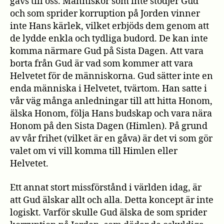
gavs till oss. Människor som inte stödjer Gud
och som sprider korruption på Jorden vinner
inte Hans kärlek, vilket erbjöds dem genom att
de lydde enkla och tydliga budord. De kan inte
komma närmare Gud på Sista Dagen. Att vara
borta från Gud är vad som kommer att vara
Helvetet för de människorna. Gud sätter inte en
enda människa i Helvetet, tvärtom. Han satte i
vår väg många anledningar till att hitta Honom,
älska Honom, följa Hans budskap och vara nära
Honom på den Sista Dagen (Himlen). På grund
av vår frihet (vilket är en gåva) är det vi som gör
valet om vi vill komma till Himlen eller
Helvetet.
Ett annat stort missförstånd i världen idag, är
att Gud älskar allt och alla. Detta koncept är inte
logiskt. Varför skulle Gud älska de som sprider