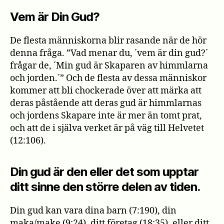
Vem är Din Gud?
De flesta människorna blir rasande när de hör
denna fråga. ”Vad menar du, ´vem är din gud?´
frågar de, ´Min gud är Skaparen av himmlarna
och jorden.´” Och de flesta av dessa människor
kommer att bli chockerade över att märka att
deras påstående att deras gud är himmlarnas
och jordens Skapare inte är mer än tomt prat,
och att de i själva verket är på väg till Helvetet
(12:106).
Din gud är den eller det som upptar
ditt sinne den större delen av tiden.
Din gud kan vara dina barn (7:190), din
maka/make (9:24), ditt företag (18:35), eller ditt