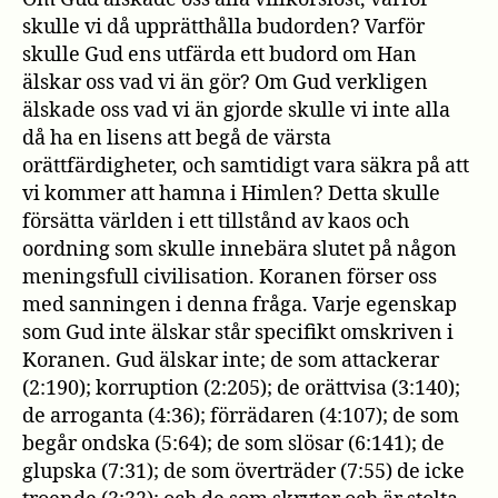
skulle vi då upprätthålla budorden? Varför
skulle Gud ens utfärda ett budord om Han
älskar oss vad vi än gör? Om Gud verkligen
älskade oss vad vi än gjorde skulle vi inte alla
då ha en lisens att begå de värsta
orättfärdigheter, och samtidigt vara säkra på att
vi kommer att hamna i Himlen? Detta skulle
försätta världen i ett tillstånd av kaos och
oordning som skulle innebära slutet på någon
meningsfull civilisation. Koranen förser oss
med sanningen i denna fråga. Varje egenskap
som Gud inte älskar står specifikt omskriven i
Koranen. Gud älskar inte; de som attackerar
(2:190); korruption (2:205); de orättvisa (3:140);
de arroganta (4:36); förrädaren (4:107); de som
begår ondska (5:64); de som slösar (6:141); de
glupska (7:31); de som överträder (7:55) de icke