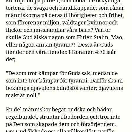
korruption på Jorden, som dödar de oskyldiga,
torterar de svaga och handikappade, som rånar
människorna på deras tillhörigheter och frihet,
som förorenar miljön, våldtager kvinnor och
flickor och misshandlar våra barn? Varför
skulle Gud älska någon som Hitler, Stalin, Mao,
eller någon annan tyrann?!! Dessa är Guds
fiender och våra fiender. I Koranen 4:76 står
det;
”De som tror kämpar för Guds sak, medan de
som inte tror kämpar för tyranni. Därför ska ni
bekämpa djävulens bundsförvanter; djävulens
makt är noll.”
En del människor begår ondska och hädar
regelbundet, struntar i budorden och tror inte
på Den som skapade dem och försörjer dem.
Om Gud älskade oss alla villkorslöst, varför