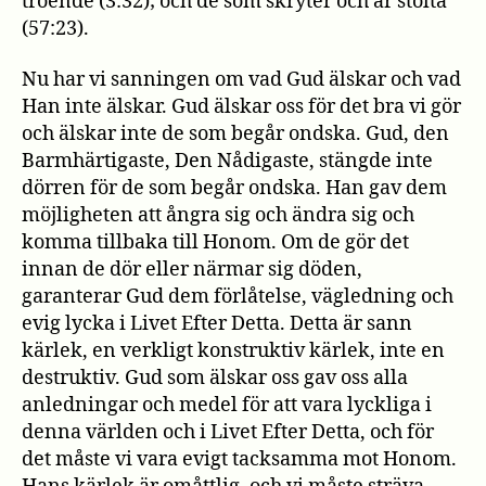
troende (3:32); och de som skryter och är stolta
(57:23).
Nu har vi sanningen om vad Gud älskar och vad
Han inte älskar. Gud älskar oss för det bra vi gör
och älskar inte de som begår ondska. Gud, den
Barmhärtigaste, Den Nådigaste, stängde inte
dörren för de som begår ondska. Han gav dem
möjligheten att ångra sig och ändra sig och
komma tillbaka till Honom. Om de gör det
innan de dör eller närmar sig döden,
garanterar Gud dem förlåtelse, vägledning och
evig lycka i Livet Efter Detta. Detta är sann
kärlek, en verkligt konstruktiv kärlek, inte en
destruktiv. Gud som älskar oss gav oss alla
anledningar och medel för att vara lyckliga i
denna världen och i Livet Efter Detta, och för
det måste vi vara evigt tacksamma mot Honom.