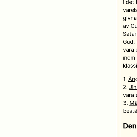
i det
varel
givna
av Gu
Satan
Gud, 
vara 
inom 
klassi
1.
Äng
2.
Jin
vara 
3.
Mä
bestä
Den