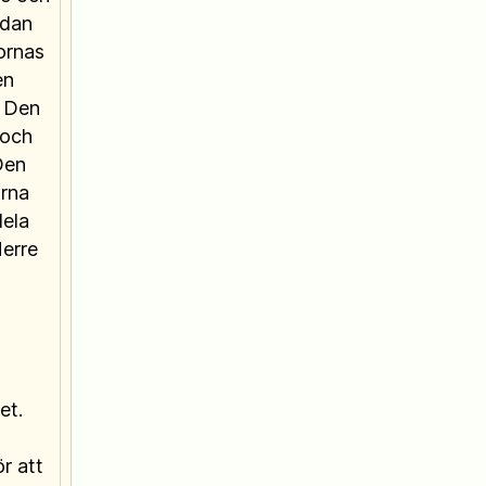
edan
ornas
en
. Den
 och
Den
orna
dela
Herre
et.
r att