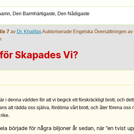
namn, Den Barmhärtigaste, Den Nådigaste
ix 7
av
Dr. Khalifas
Auktoriserade Engelska Översättningen av
n
för Skapades Vi?
är i denna världen för att vi begick ett förskräckligt brott, och dett
ans att rädda oss själva, fördöma vårt brott, och åter förena oss
rike.
ela började för några biljoner år sedan, när ”en tvist u