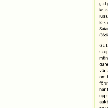
gud p
kalla
Kora
förk
Sata
(36:6
GUD
skap
männ
däre
värl
om f
föru
har f
uppr
aukt