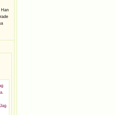
; Han
erade
sa
Jag
a.
 Jag