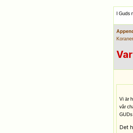
I Guds 
Append
Korane
Var
Vi är h
vår ch
GUDs 
Det h