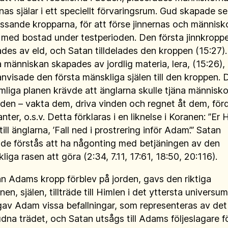
rnas själar i ett speciellt förvaringsrum. Gud skapade s
ssande kropparna, för att förse jinnernas och människ
r med bostad under testperioden. Den första jinnkropp
des av eld, och Satan tilldelades den kroppen (15:27)
a människan skapades av jordlig materia, lera, (15:26),
nvisade den första mänskliga själen till den kroppen. 
liga planen krävde att änglarna skulle tjäna människ
rden – vakta dem, driva vinden och regnet åt dem, för
nter, o.s.v. Detta förklaras i en liknelse i Koranen: ”Er 
ill änglarna, ’Fall ned i prostrering inför Adam’.” Satan
de förstås att ha någonting med betjäningen av den
liga rasen att göra (2:34, 7.11, 17:61, 18:50, 20:116).
 Adams kropp förblev på jorden, gavs den riktiga
nen, själen, tillträde till Himlen i det yttersta universum
av Adam vissa befallningar, som representeras av det
udna trädet, och Satan utsågs till Adams följeslagare fö