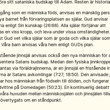
öra sitt sataniska budskap till Adam. Resten är historia
 gång som en människa föds, anvisas en mänsklig per
ya barnet från förvaringsplatsen av själar. Gud anvisar
rna enligt Sin kunskap (26:68). Alla själar förtjänar att
as en viss kropp, och leva under vissa omständigheter.
t Gud vet vilka själar som är goda och vilka själar som
 Våra barn anvisas våra hem enligt GUDs plan.
istående jinnsjäl anvisas också den nya människan för 
sentera Satans budskap. Medan den fysiska jinnkropp
antas via föräldrajinnerna, är en jinnsjäl en fristående i
rna är Satans avkomlingar (7:27, 18:50). Den anvisade 
ar hos människan från födseln till döden, och fungera
vittne på Domedagen (50:23). En kontinuerlig debatt
 våra huvuden mellan människosjälen och jinnsjälen till
övertygats om en ståndpunkt.