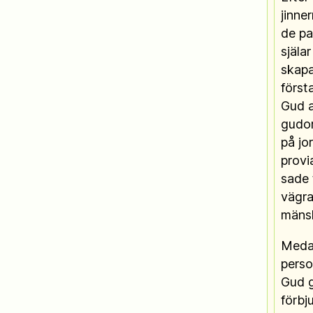
jinne
de pa
själa
skapa
först
Gud a
gudom
på jo
provia
sade t
vägra
mänsk
Medan
perso
Gud g
förbj