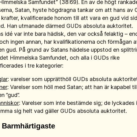
 Himmelska Samfundet” (38:69). En av de högt rankad
serna, Satan, hyste högdragna tankar om att hans av 
 krafter, kvalificerade honom till att vara en gud vid si
d. Han utmanade därmed GUDs absoluta auktoritet.
s idé var inte bara hädisk, den var också felaktig – en
och ingen annan, har kvalifikationerna och förmågan a
en gud. På grund av Satans hädelse uppstod en splittr
det Himmelska Samfundet, och alla i GUDs rike
ficerades i tre kategorier:
lar
: varelser som upprätthöll GUDs absoluta auktoritet
ner
: Varelser som höll med Satan; att han är kapabel til
en ”gud”.
nniskor
: Varelser som inte bestämde sig; de lyckades 
mma sig helt vad gäller GUDs absoluta auktoritet.
 Barmhärtigaste