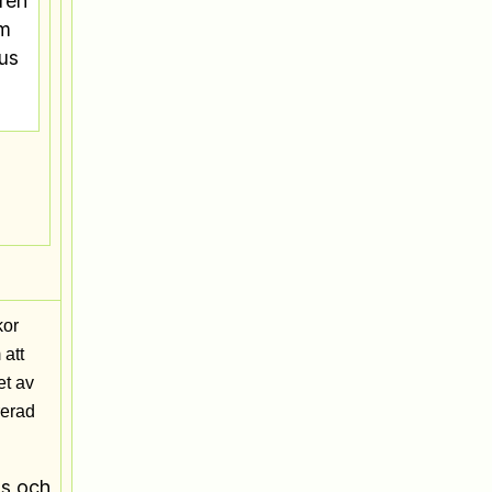
ren
m
eus
kor
 att
et av
rerad
as och