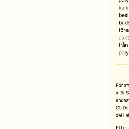
poly
kunn
besl
bud
före
aukt
från
poly
För at
inför 
endast
GUDs a
del i 
Efter