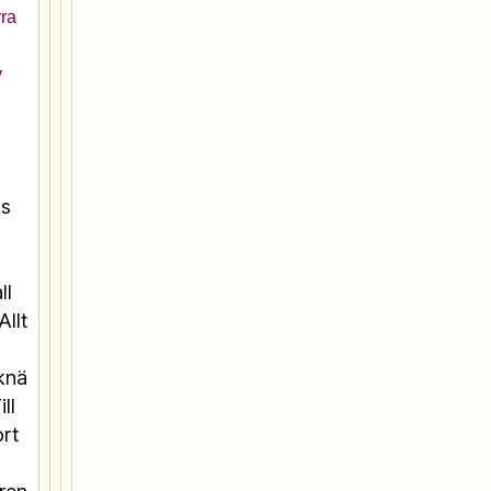
rra
v
us
ll
Allt
 knä
ll
ort