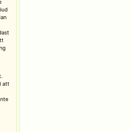
e
Gud
dan
dast
tt
ing
.
l att
inte