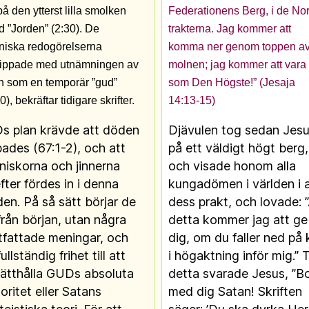
å den ytterst lilla smolken
Federationens Berg, i de No
d ”Jorden” (2:30). De
trakterna. Jag kommer att
niska redogörelserna
komma ner genom toppen a
nippade med utnämningen av
molnen; jag kommer att vara
n som en temporär ”gud”
som Den Högste!” (Jesaja
0), bekräftar tidigare skrifter.
14:13-15)
s plan krävde att döden
Djävulen tog sedan Jes
ades (67:1-2), och att
på ett väldigt högt berg,
iskorna och jinnerna
och visade honom alla
fter fördes in i denna
kungadömen i världen i a
den. På så sätt börjar de
dess prakt, och lovade: ”
rån början, utan några
detta kommer jag att ge
tfattade meningar, och
dig, om du faller ned på
ullständig frihet till att
i högaktning inför mig.” Ti
ätthålla GUDs absoluta
detta svarade Jesus, ”B
oritet eller Satans
med dig Satan! Skriften