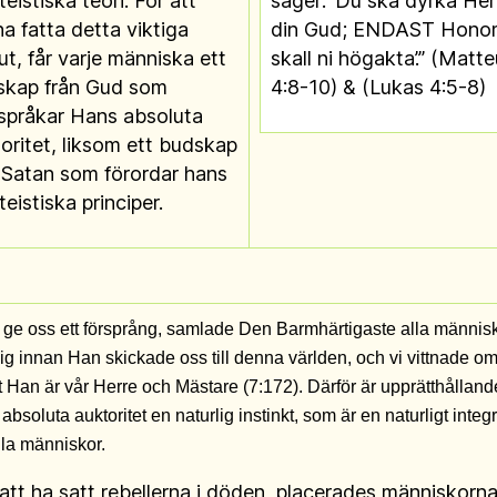
teistiska teori. För att
säger: ’Du ska dyrka Her
a fatta detta viktiga
din Gud; ENDAST Hono
ut, får varje människa ett
skall ni högakta’.” (Matt
skap från Gud som
4:8-10) & (Lukas 4:5-8)
språkar Hans absoluta
oritet, liksom ett budskap
 Satan som förordar hans
teistiska principer.
t ge oss ett försprång, samlade Den Barmhärtigaste alla männis
Sig innan Han skickade oss till denna världen, och vi vittnade om
 Han är vår Herre och Mästare (7:172). Därför är upprätthålland
bsoluta auktoritet en naturlig instinkt, som är en naturligt integ
alla människor.
 att ha satt rebellerna i döden, placerades människorn