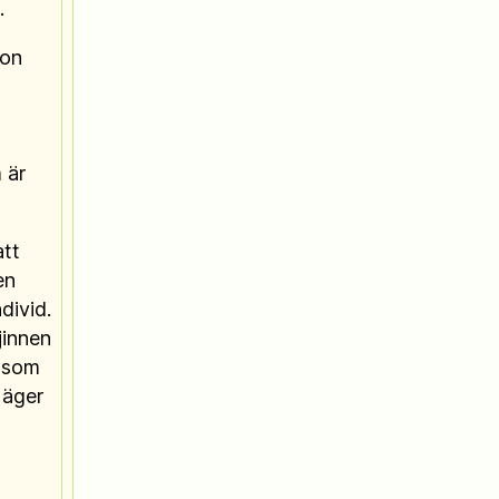
.
son
 är
att
en
ndivid.
jinnen
r som
 äger
s