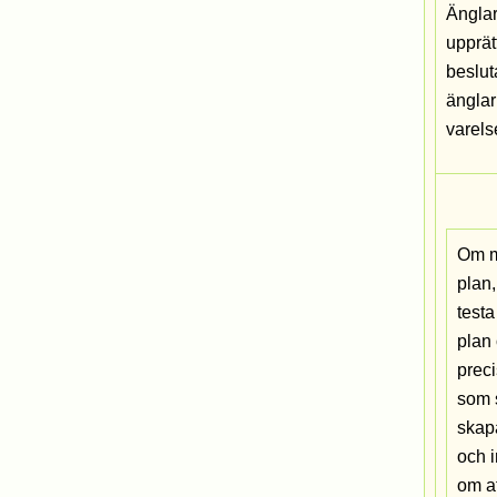
Änglar
upprät
beslut
änglar
varels
Om m
plan,
testa
plan 
prec
som 
skap
och 
om at