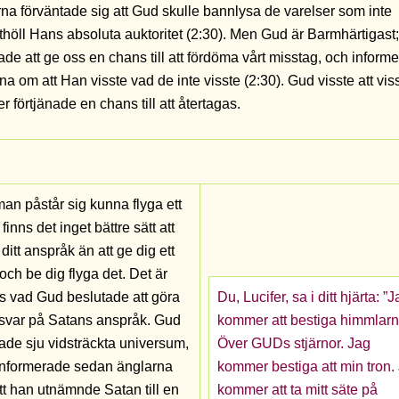
na förväntade sig att Gud skulle bannlysa de varelser som inte
thöll Hans absoluta auktoritet (2:30). Men Gud är Barmhärtigast
ade att ge oss en chans till att fördöma vårt misstag, och inform
na om att Han visste vad de inte visste (2:30). Gud visste att vis
er förtjänade en chans till att återtagas.
an påstår sig kunna flyga ett
 finns det inget bättre sätt att
 ditt anspråk än att ge dig ett
och be dig flyga det. Det är
is vad Gud beslutade att göra
Du, Lucifer, sa i ditt hjärta: ”
svar på Satans anspråk. Gud
kommer att bestiga himmlarn
ade sju vidsträckta universum,
Över GUDs stjärnor. Jag
informerade sedan änglarna
kommer bestiga att min tron.
t han utnämnde Satan till en
kommer att ta mitt säte på