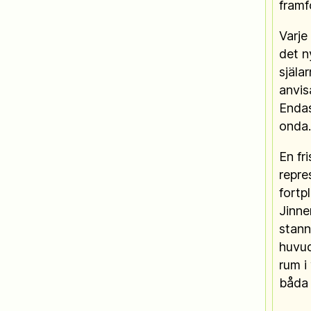
framf
Varje
det n
själa
anvis
Endas
onda.
En fr
repre
fortpl
Jinne
stann
huvud
rum i
båda 